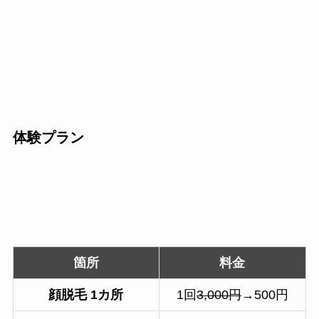
体験プラン
箇所
料金
顔脱毛
1カ所
1回
3,000円
→500円