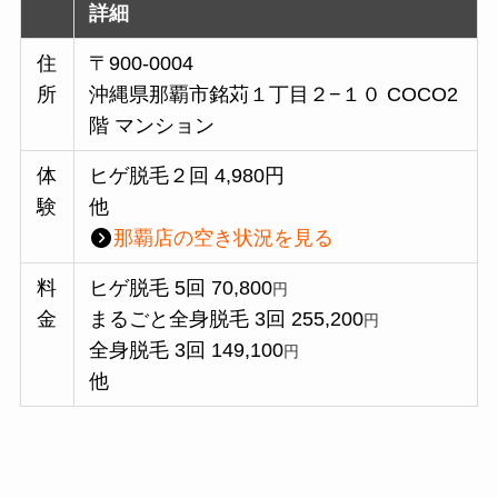
詳細
住
〒900-0004
所
沖縄県那覇市銘苅１丁目２−１０ COCO2
階 マンション
体
ヒゲ脱毛２回 4,980円
験
他
那覇
店の空き状況を見る
料
ヒゲ脱毛 5回 70,800
円
金
まるごと全身脱毛 3回 255,200
円
全身脱毛 3回 149,100
円
他