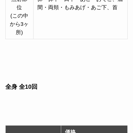
位
間・両頬・もみあげ・あご下、首
(この中
から3ヶ
所)
全身 全10回
価格