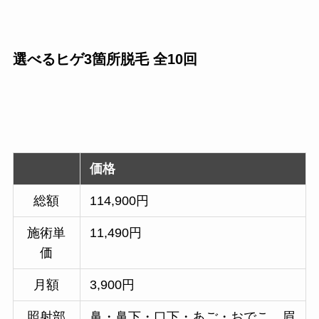
選べるヒゲ3箇所脱毛 全10回
価格
総額
114,900円
施術単
11,490円
価
月額
3,900円
照射部
鼻・鼻下・口下・あご・おでこ、眉