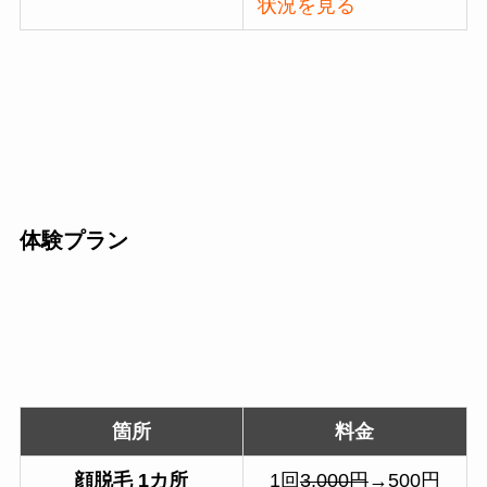
状況を見る
体験プラン
箇所
料金
顔脱毛
1カ所
1回
3,000円
→500円