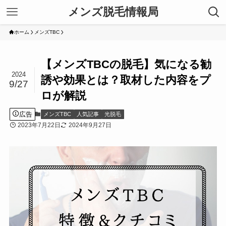
メンズ脱毛情報局
ホーム
メンズTBC
【メンズTBCの脱毛】気になる勧
2024
誘や効果とは？取材した内容をプ
9/27
ロが解説
広告
メンズTBC
人気記事
光脱毛
2023年7月22日
2024年9月27日