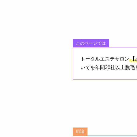
このページでは
トータルエステサロン
【
いてを年間30社以上脱
結論